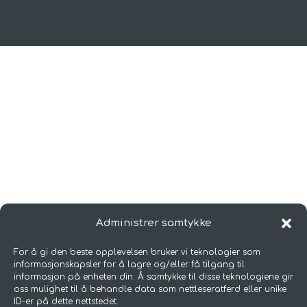
Administrer samtykke
For å gi den beste opplevelsen bruker vi teknologier som
informasjonskapsler for å lagre og/eller få tilgang til
informasjon på enheten din. Å samtykke til disse teknologiene gir
oss mulighet til å behandle data som nettleseratferd eller unike
ID-er på dette nettstedet.