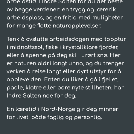
arbeidstid. I Indre Salten får du det beste
av begge verdener: en trygg og lærerik
arbeidsplass, og e
n fritid med muligheter
for mange flotte naturopplevelser
.
Tenk å avslutte arbeidsdagen med topptur
i midnattssol, fiske i krystallklare fjorder,
eller å spenne på deg ski i urørt snø. Her
er naturen aldri langt unna, og du trenger
verken å reise langt eller dyrt utstyr for å
oppleve den. Enten du liker å gå i fjellet,
padle, klatre eller bare nyte stillheten, har
Indre Salten noe for deg.
En læretid i Nord-Norge gir deg minner
for livet, både faglig og personlig.