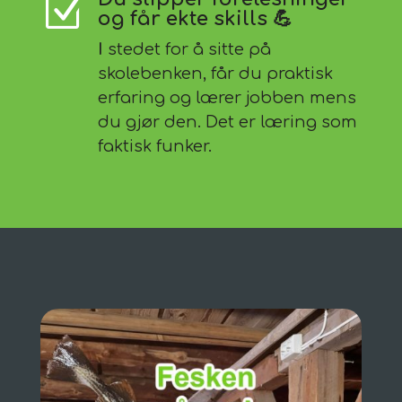
Z
og får ekte skills 💪
I
stedet for å sitte på
skolebenken, får du praktisk
erfaring og lærer jobben mens
du gjør den. Det er læring som
faktisk funker.