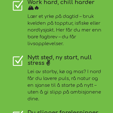
Work hard, chill harder
Z
🏔️🔥
Lær et yrke på dagtid – bruk
kvelden på topptur, isfiske eller
nordlysjakt. Her får du mer enn
bare fagbrev – du får
livsopplevelser.
Nytt sted, ny start, null
Z
stress ✌️
Lei av storby, kø og mas? I nord
får du lavere puls, rå natur og
en sjanse til å starte på nytt –
uten å gi slipp på ambisjonene
dine.
Du slipper forelesninger