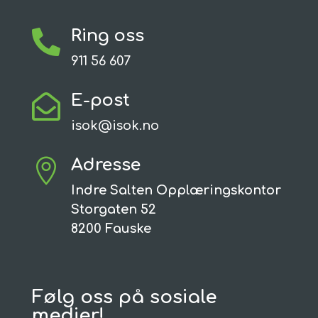
Ring oss

911 56 607
E-post

isok@isok.no
Adresse

Indre Salten Opplæringskontor
Storgaten 52
8200 Fauske
Følg oss på sosiale
medier!